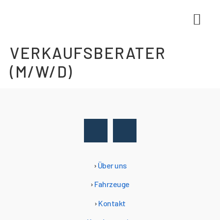
E-Mobi
VERKAUFSBERATER
(M/W/D)
›
Über uns
›
Fahrzeuge
›
Kontakt