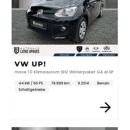
VW UP!
move 1.0 Klimaautom SHZ Winterpaket GA el.SP
44 kW / 60 PS
78.999 km
9.2014
Benzin
Schaltgetriebe