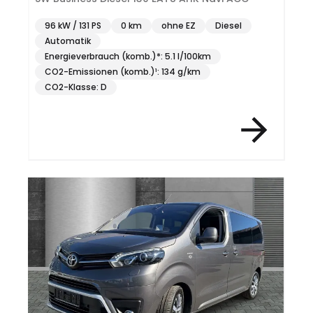
96 kW / 131 PS
0 km
ohne EZ
Diesel
Automatik
Energieverbrauch (komb.)*: 5.1 l/100km
CO2-Emissionen (komb.)¹: 134 g/km
CO2-Klasse: D