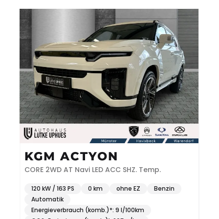
KGM ACTYON
CORE 2WD AT Navi LED ACC SHZ. Temp.
120 kW / 163 PS
0 km
ohne EZ
Benzin
Automatik
Energieverbrauch (komb.)*: 9 l/100km