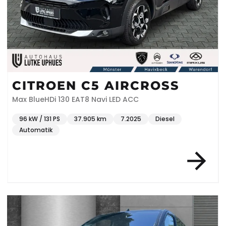
CITROEN C5 AIRCROSS
Max BlueHDi 130 EAT8 Navi LED ACC
96 kW / 131 PS
37.905 km
7.2025
Diesel
Automatik