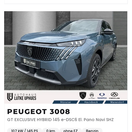
PEUGEOT 3008
GT EXCLUSIVE HYBRID 145 e-DSC6 El. Pano Navi SHZ
107 kW / 145 PS
0 km
ohne EZ
Benzin