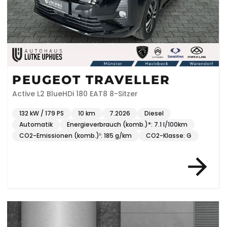
PEUGEOT TRAVELLER
Active L2 BlueHDi 180 EAT8 8-Sitzer
132 kW / 179 PS
10 km
7.2026
Diesel
Automatik
Energieverbrauch (komb.)*: 7.1 l/100km
CO2-Emissionen (komb.)¹: 185 g/km
CO2-Klasse: G