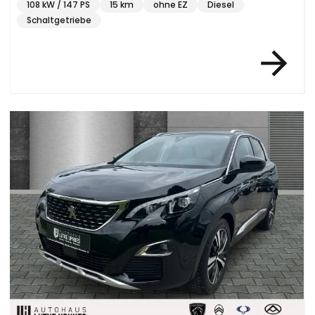
108 kW / 147 PS
15 km
ohne EZ
Diesel
Schaltgetriebe