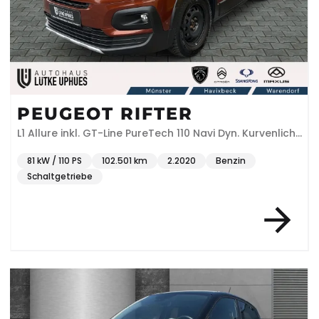
PEUGEOT RIFTER
L1 Allure inkl. GT-Line PureTech 110 Navi Dyn. Kurvenlicht
Klimaautom DAB SHZ
81 kW / 110 PS
102.501 km
2.2020
Benzin
Schaltgetriebe