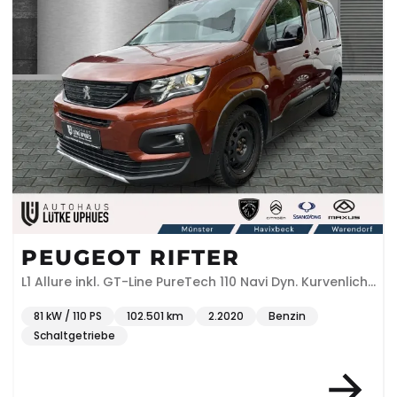
PEUGEOT RIFTER
L1 Allure inkl. GT-Line PureTech 110 Navi Dyn. Kurvenlicht
Klimaautom DAB SHZ
81 kW / 110 PS
102.501 km
2.2020
Benzin
Schaltgetriebe