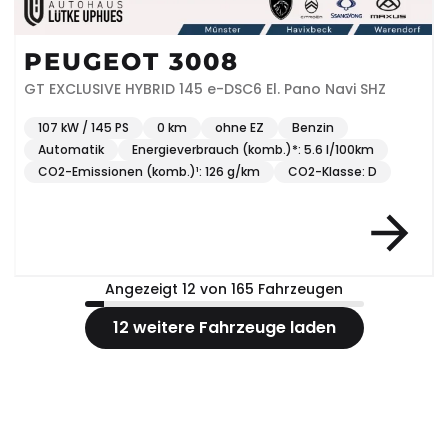
PEUGEOT 3008
GT EXCLUSIVE HYBRID 145 e-DSC6 El. Pano Navi SHZ
107 kW / 145 PS
0 km
ohne EZ
Benzin
Automatik
Energieverbrauch (komb.)*: 5.6 l/100km
CO2-Emissionen (komb.)¹: 126 g/km
CO2-Klasse: D
Angezeigt 12 von 165 Fahrzeugen
12 weitere Fahrzeuge laden