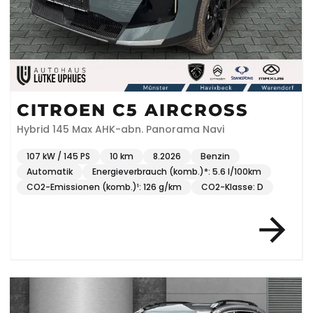
CITROEN C5 AIRCROSS
Hybrid 145 Max AHK-abn. Panorama Navi
107 kW / 145 PS
10 km
8.2026
Benzin
Automatik
Energieverbrauch (komb.)*: 5.6 l/100km
CO2-Emissionen (komb.)¹: 126 g/km
CO2-Klasse: D