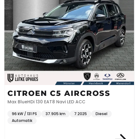
CITROEN C5 AIRCROSS
Max BlueHDi 130 EAT8 Navi LED ACC
96 kW / 131 PS
37.905 km
7.2025
Diesel
Automatik