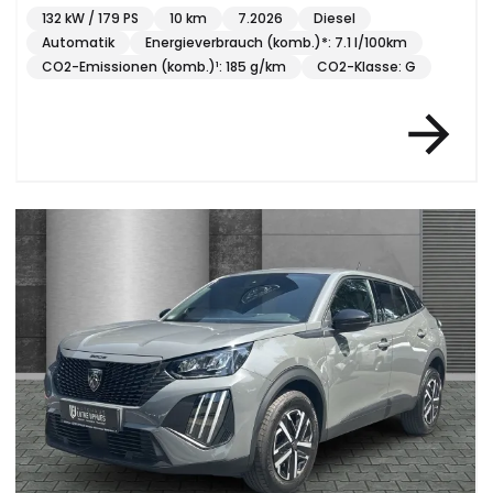
132 kW / 179 PS
10 km
7.2026
Diesel
Automatik
Energieverbrauch (komb.)*: 7.1 l/100km
CO2-Emissionen (komb.)¹: 185 g/km
CO2-Klasse: G