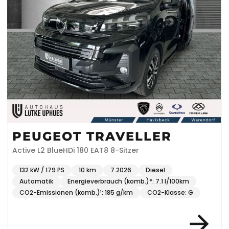
PEUGEOT TRAVELLER
Active L2 BlueHDi 180 EAT8 8-Sitzer
132 kW / 179 PS
10 km
7.2026
Diesel
Automatik
Energieverbrauch (komb.)*: 7.1 l/100km
CO2-Emissionen (komb.)¹: 185 g/km
CO2-Klasse: G