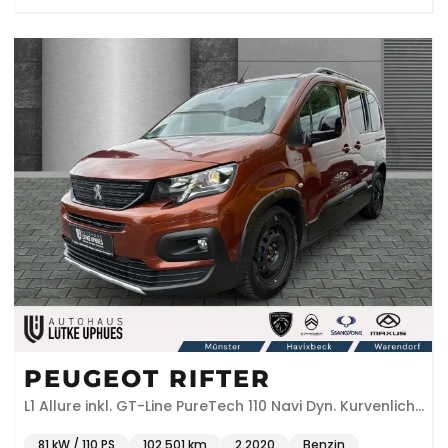
PEUGEOT RIFTER
L1 Allure inkl. GT-Line PureTech 110 Navi Dyn. Kurvenlicht
Klimaautom DAB SHZ
81 kW / 110 PS
102.501 km
2.2020
Benzin