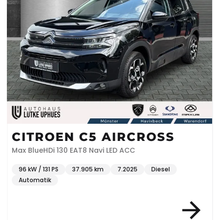
CITROEN C5 AIRCROSS
Max BlueHDi 130 EAT8 Navi LED ACC
96 kW / 131 PS
37.905 km
7.2025
Diesel
Automatik