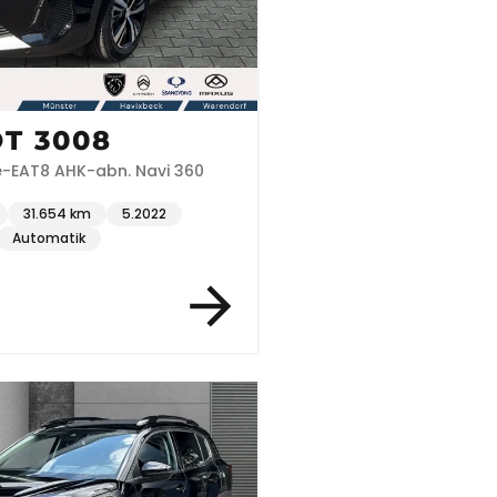
T 3008
GT Hybrid 225 e-EAT8 AHK-abn. Navi 360
31.654 km
5.2022
Automatik