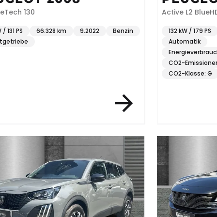
eTech 130
Active L2 BlueHD
 / 131 PS
66.328 km
9.2022
Benzin
132 kW / 179 PS
tgetriebe
Automatik
Energieverbrauc
CO2-Emissionen
CO2-Klasse: G