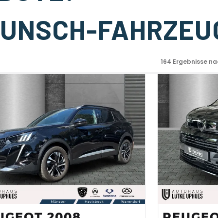
 WUNSCH-FAHRZEU
164
Ergebnisse na
UGEOT 2008
PEUGEO