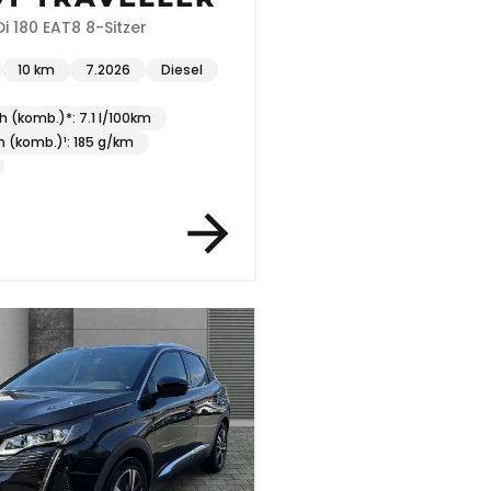
i 180 EAT8 8-Sitzer
10 km
7.2026
Diesel
h (komb.)*: 7.1 l/100km
 (komb.)¹: 185 g/km