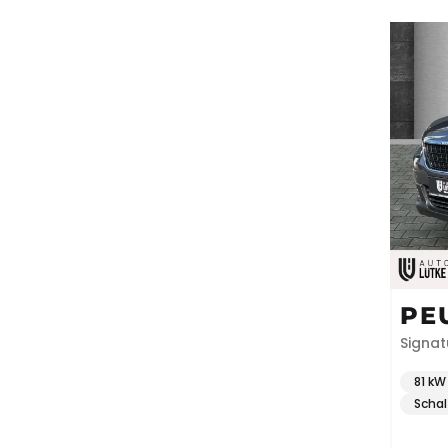
PE
Signat
Regen
81 kW 
Schal