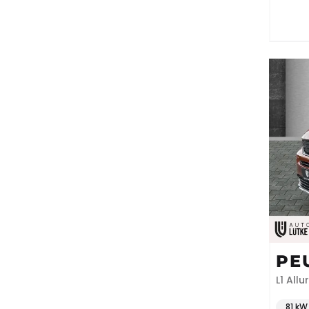
PE
L1 Allu
Kurven
81 kW 