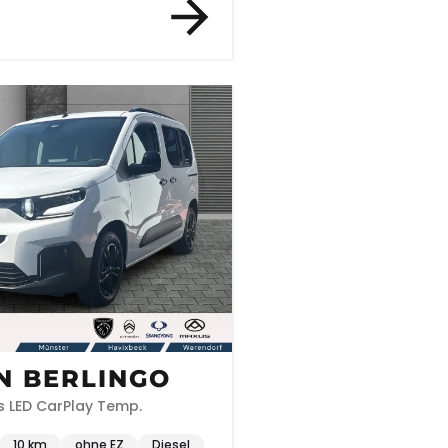
N BERLINGO
us LED CarPlay Temp.
10 km
ohne EZ
Diesel