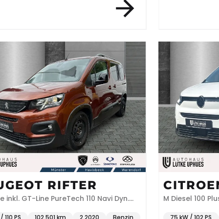
UGEOT RIFTER
CITROE
re inkl. GT-Line PureTech 110 Navi Dyn.
M Diesel 100 Pl
licht Klimaautom DAB SHZ
/ 110 PS
102.501 km
2.2020
Benzin
75 kW / 102 PS