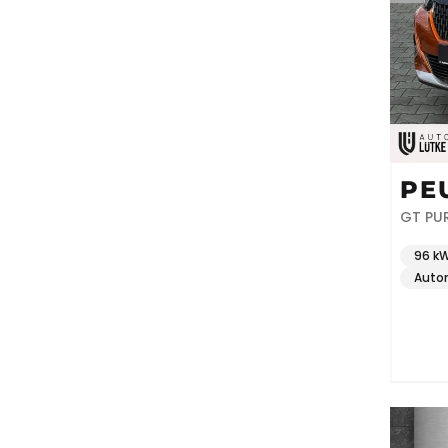
PE
GT PUR
96 kW
Auto