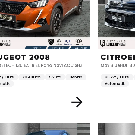
UGEOT 2008
CITROE
ETECH 130 EAT8 El. Pano Navi ACC SHZ
Max BlueHDi 13
 / 131 PS
20.481 km
5.2022
Benzin
96 kW / 131 PS
matik
Automatik