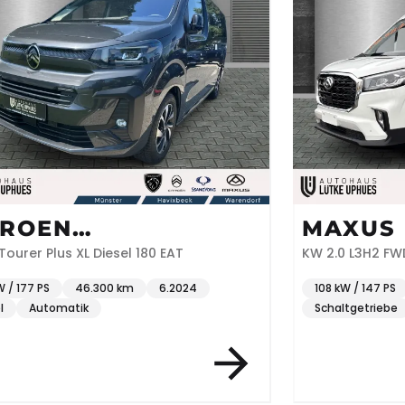
TROEN
MAXUS 
ACETOURER
ourer Plus XL Diesel 180 EAT
KW 2.0 L3H2 FW
W / 177 PS
46.300 km
6.2024
108 kW / 147 PS
l
Automatik
Schaltgetriebe