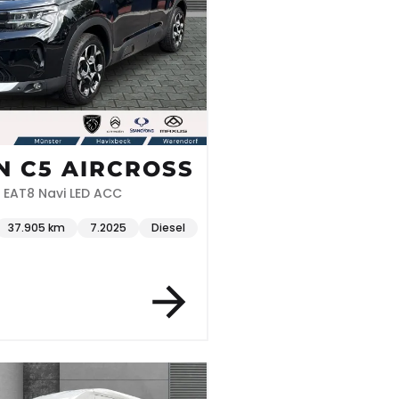
N C5 AIRCROSS
0 EAT8 Navi LED ACC
37.905 km
7.2025
Diesel