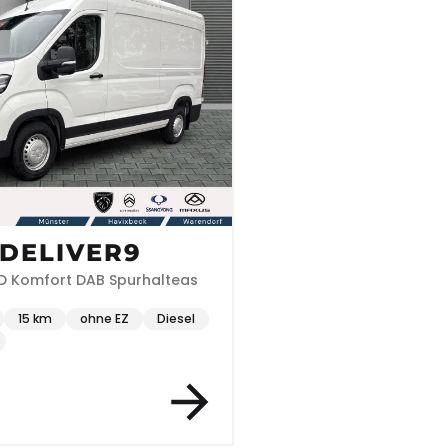
DELIVER9
D Komfort DAB Spurhalteas
15 km
ohne EZ
Diesel