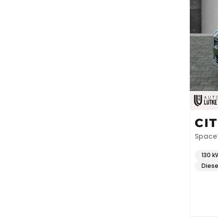
CI
SP
SpaceT
130 k
Diese