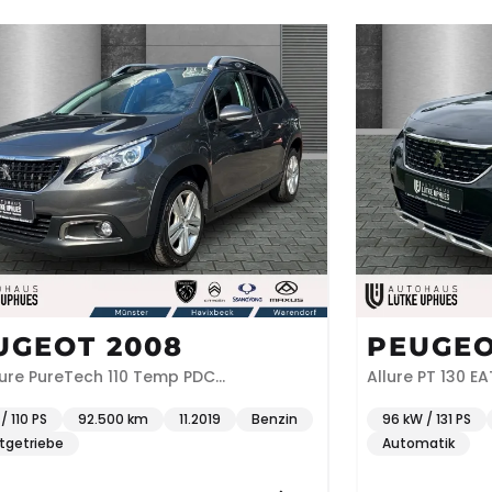
UGEOT 2008
PEUGEO
ure PureTech 110 Temp PDC
Allure PT 130 E
sensor
/ 110 PS
92.500 km
11.2019
Benzin
96 kW / 131 PS
tgetriebe
Automatik