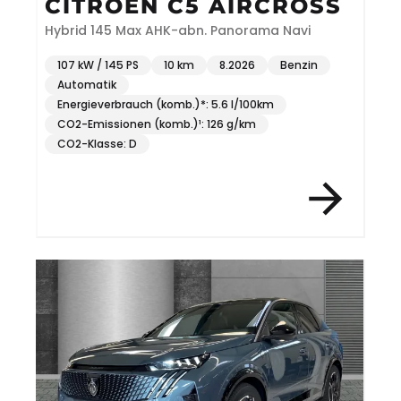
CITROEN C5 AIRCROSS
Hybrid 145 Max AHK-abn. Panorama Navi
107 kW / 145 PS
10 km
8.2026
Benzin
Automatik
Energieverbrauch (komb.)*: 5.6 l/100km
CO2-Emissionen (komb.)¹: 126 g/km
CO2-Klasse: D