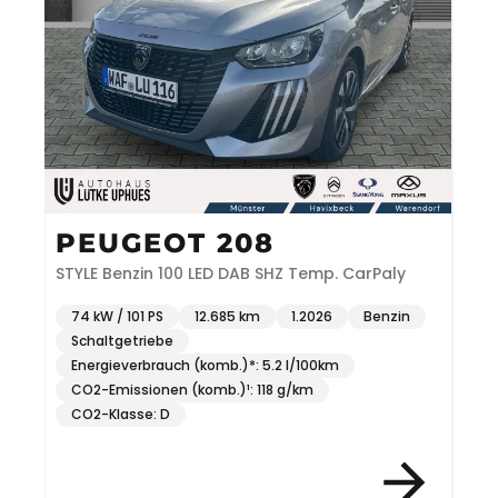
PEUGEOT 208
STYLE Benzin 100 LED DAB SHZ Temp. CarPaly
74 kW / 101 PS
12.685 km
1.2026
Benzin
Schaltgetriebe
Energieverbrauch (komb.)*: 5.2 l/100km
CO2-Emissionen (komb.)¹: 118 g/km
CO2-Klasse: D