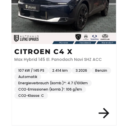
CITROEN C4 X
Max Hybrid 145 El. Panodach Navi SHZ ACC
107 kW / 145 PS
2.414 km
3.2026
Benzin
Automatik
Energieverbrauch (komb.)*: 4.7 l/100km
CO2-Emissionen (komb.)¹: 106 g/km
CO2-Klasse: C