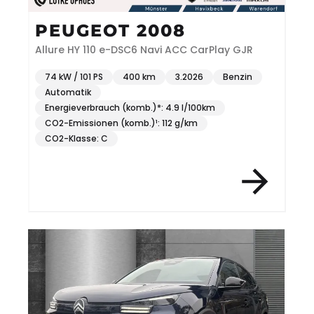
PEUGEOT 2008
Allure HY 110 e-DSC6 Navi ACC CarPlay GJR
74 kW / 101 PS
400 km
3.2026
Benzin
Automatik
Energieverbrauch (komb.)*: 4.9 l/100km
CO2-Emissionen (komb.)¹: 112 g/km
CO2-Klasse: C