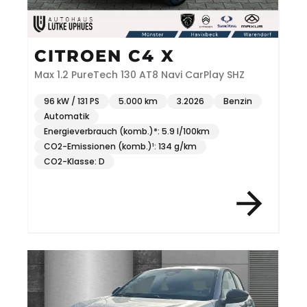
CITROEN C4 X
Max 1.2 PureTech 130 AT8 Navi CarPlay SHZ
96 kW / 131 PS
5.000 km
3.2026
Benzin
Automatik
Energieverbrauch (komb.)*: 5.9 l/100km
CO2-Emissionen (komb.)¹: 134 g/km
CO2-Klasse: D