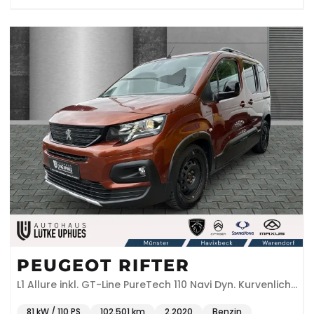
PEUGEOT RIFTER
L1 Allure inkl. GT-Line PureTech 110 Navi Dyn. Kurvenlicht
Klimaautom DAB SHZ
81 kW / 110 PS
102.501 km
2.2020
Benzin