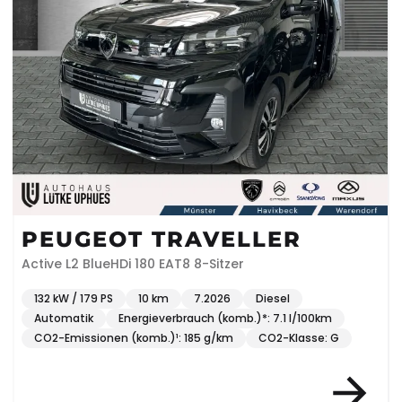
PEUGEOT TRAVELLER
Active L2 BlueHDi 180 EAT8 8-Sitzer
132 kW / 179 PS
10 km
7.2026
Diesel
Automatik
Energieverbrauch (komb.)*: 7.1 l/100km
CO2-Emissionen (komb.)¹: 185 g/km
CO2-Klasse: G