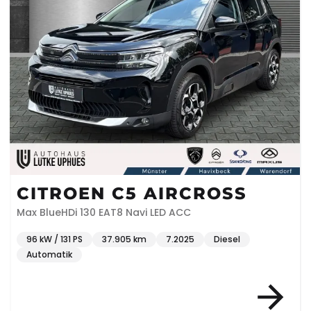
CITROEN C5 AIRCROSS
Max BlueHDi 130 EAT8 Navi LED ACC
96 kW / 131 PS
37.905 km
7.2025
Diesel
Automatik