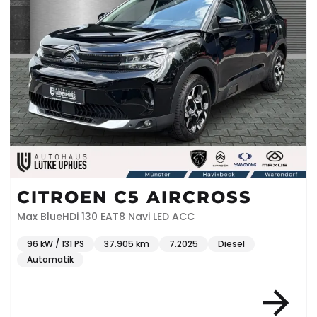
CITROEN C5 AIRCROSS
Max BlueHDi 130 EAT8 Navi LED ACC
96 kW / 131 PS
37.905 km
7.2025
Diesel
Automatik