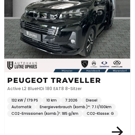
PEUGEOT TRAVELLER
Active L2 BlueHDi 180 EAT8 8-Sitzer
132 kW / 179 PS
10 km
7.2026
Diesel
Automatik
Energieverbrauch (komb.)*: 7.1 l/100km
CO2-Emissionen (komb.)¹: 185 g/km
CO2-Klasse: G