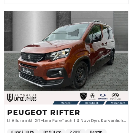
PEUGEOT RIFTER
L1 Allure inkl. GT-Line PureTech 110 Navi Dyn. Kurvenlicht
Klimaautom DAB SHZ
81 kW / 110 PS
102.501 km
2.2020
Benzin