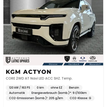
KGM ACTYON
CORE 2WD AT Navi LED ACC SHZ. Temp.
120 kW / 163 PS
0 km
ohne EZ
Benzin
Automatik
Energieverbrauch (komb.)*: 9 l/100km
CO2-Emissionen (komb.)¹: 205 g/km
CO2-Klasse: G