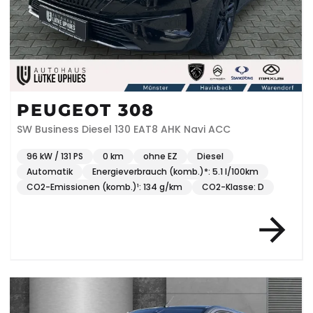
PEUGEOT 308
SW Business Diesel 130 EAT8 AHK Navi ACC
96 kW / 131 PS
0 km
ohne EZ
Diesel
Automatik
Energieverbrauch (komb.)*: 5.1 l/100km
CO2-Emissionen (komb.)¹: 134 g/km
CO2-Klasse: D