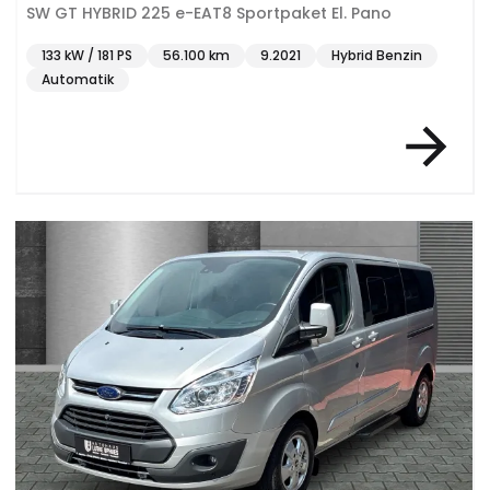
SW GT HYBRID 225 e-EAT8 Sportpaket El. Pano
133 kW / 181 PS
56.100 km
9.2021
Hybrid Benzin
Automatik