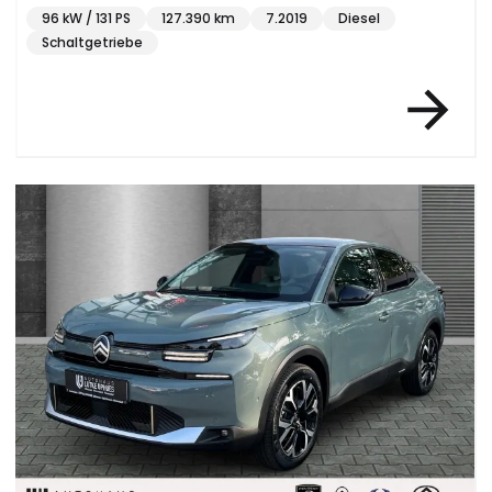
Soundsystem 2-Zonen-Klimaautom
96 kW / 131 PS
127.390 km
7.2019
Diesel
Schaltgetriebe