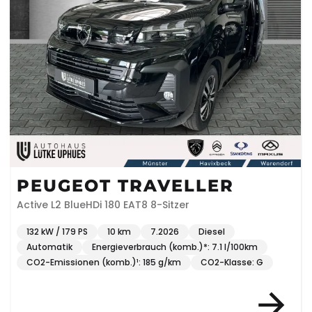
PEUGEOT TRAVELLER
Active L2 BlueHDi 180 EAT8 8-Sitzer
132 kW / 179 PS
10 km
7.2026
Diesel
Automatik
Energieverbrauch (komb.)*: 7.1 l/100km
CO2-Emissionen (komb.)¹: 185 g/km
CO2-Klasse: G