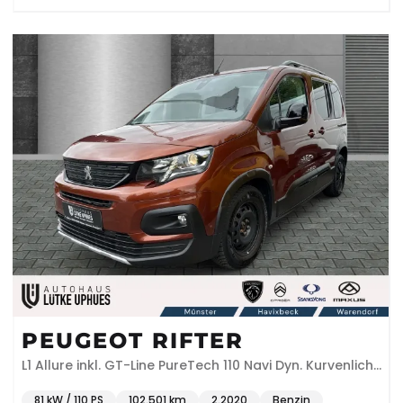
PEUGEOT RIFTER
L1 Allure inkl. GT-Line PureTech 110 Navi Dyn. Kurvenlicht
Klimaautom DAB SHZ
81 kW / 110 PS
102.501 km
2.2020
Benzin