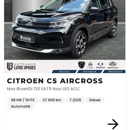
CITROEN C5 AIRCROSS
Max BlueHDi 130 EAT8 Navi LED ACC
96 kW / 131 PS
37.905 km
7.2025
Diesel
Automatik