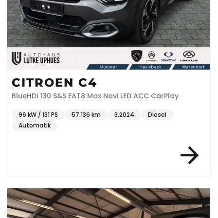
CITROEN C4
BlueHDi 130 S&S EAT8 Max Navi LED ACC CarPlay
96 kW / 131 PS
57.136 km
3.2024
Diesel
Automatik