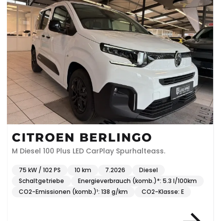
CITROEN BERLINGO
M Diesel 100 Plus LED CarPlay Spurhalteass.
75 kW / 102 PS
10 km
7.2026
Diesel
Schaltgetriebe
Energieverbrauch (komb.)*: 5.3 l/100km
CO2-Emissionen (komb.)¹: 138 g/km
CO2-Klasse: E