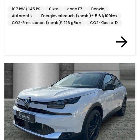
107 kW / 145 PS
0 km
ohne EZ
Benzin
Automatik
Energieverbrauch (komb.)*: 5.6 l/100km
CO2-Emissionen (komb.)¹: 126 g/km
CO2-Klasse: D