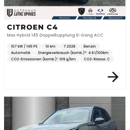
CITROEN C4
Max Hybrid 145 Doppelkupplung 6-Gang ACC
107 kW / 145 PS
10 km
7.2026
Benzin
Automatik
Energieverbrauch (komb.)*: 4.8 l/100km
CO2-Emissionen (komb.)¹: 109 g/km
CO2-Klasse: C