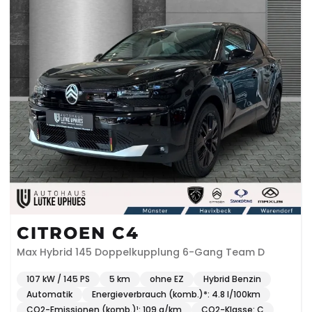
CITROEN C4
Max Hybrid 145 Doppelkupplung 6-Gang Team D
107 kW / 145 PS
5 km
ohne EZ
Hybrid Benzin
Automatik
Energieverbrauch (komb.)*: 4.8 l/100km
CO2-Emissionen (komb.)¹: 109 g/km
CO2-Klasse: C