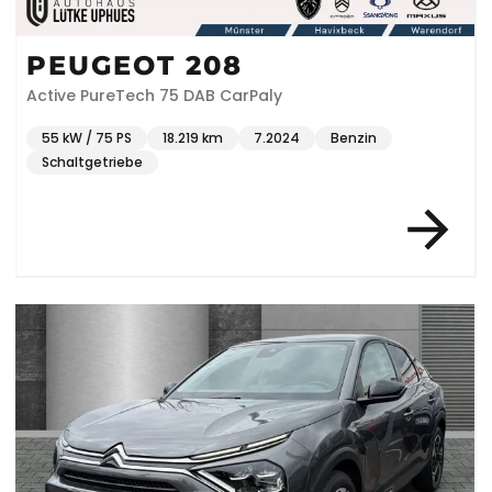
PEUGEOT 208
Active PureTech 75 DAB CarPaly
55 kW / 75 PS
18.219 km
7.2024
Benzin
Schaltgetriebe