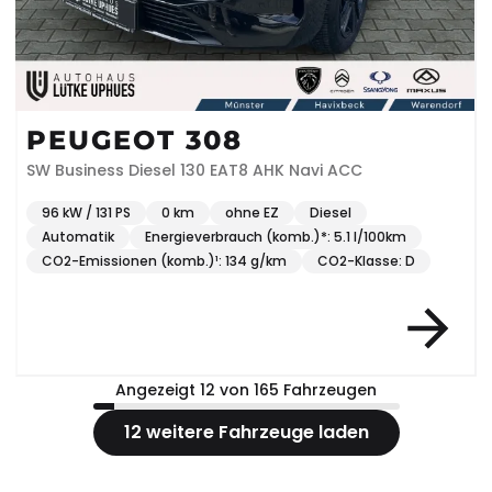
PEUGEOT 308
SW Business Diesel 130 EAT8 AHK Navi ACC
96 kW / 131 PS
0 km
ohne EZ
Diesel
Automatik
Energieverbrauch (komb.)*: 5.1 l/100km
CO2-Emissionen (komb.)¹: 134 g/km
CO2-Klasse: D
Angezeigt 12 von 165 Fahrzeugen
12 weitere Fahrzeuge laden