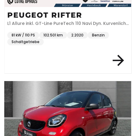
PEUGEOT RIFTER
L1 Allure inkl. GT-Line PureTech 110 Navi Dyn. Kurvenlicht
Klimaautom DAB SHZ
81 kW / 110 PS
102.501 km
2.2020
Benzin
Schaltgetriebe