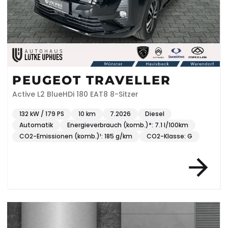
PEUGEOT TRAVELLER
Active L2 BlueHDi 180 EAT8 8-Sitzer
132 kW / 179 PS
10 km
7.2026
Diesel
Automatik
Energieverbrauch (komb.)*: 7.1 l/100km
CO2-Emissionen (komb.)¹: 185 g/km
CO2-Klasse: G