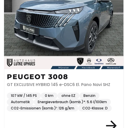
PEUGEOT 3008
GT EXCLUSIVE HYBRID 145 e-DSC6 El. Pano Navi SHZ
107 kW / 145 PS
0 km
ohne EZ
Benzin
Automatik
Energieverbrauch (komb.)*: 5.6 l/100km
CO2-Emissionen (komb.)¹: 126 g/km
CO2-Klasse: D