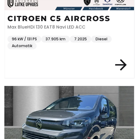
CITROEN C5 AIRCROSS
Max BlueHDi 130 EAT8 Navi LED ACC
96 kW / 131 PS
37.905 km
7.2025
Diesel
Automatik