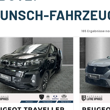
 WUNSCH-FAHRZEU
165
Ergebnisse na
UGEOT TRAVELLER
PEUGEO