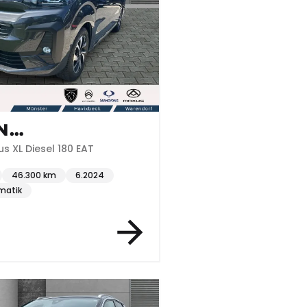
N
TOURER
s XL Diesel 180 EAT
46.300 km
6.2024
matik