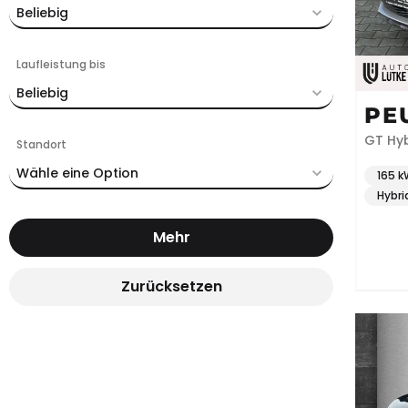
Beliebig
Laufleistung bis
Beliebig
PE
Standort
Wähle eine Option
165 k
Hybri
Mehr
Zurücksetzen