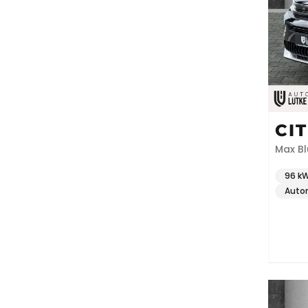
CI
Max Bl
96 kW
Auto