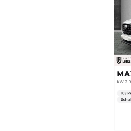
MA
KW 2.0
108 k
Schal