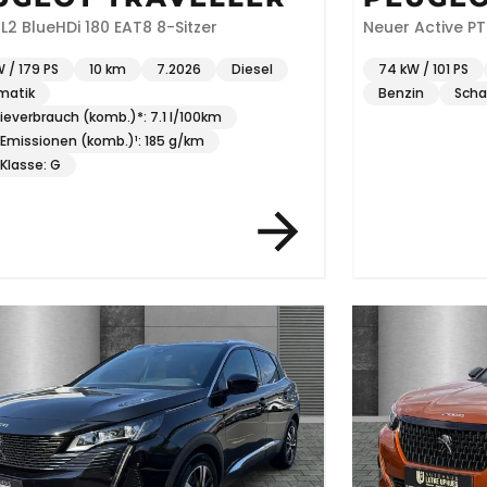
 L2 BlueHDi 180 EAT8 8-Sitzer
Neuer Active P
W / 179 PS
10 km
7.2026
Diesel
74 kW / 101 PS
matik
Benzin
Scha
ieverbrauch (komb.)*: 7.1 l/100km
missionen (komb.)¹: 185 g/km
Klasse: G