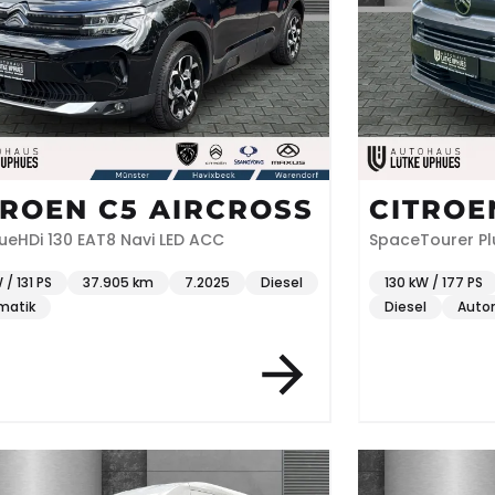
TROEN C5 AIRCROSS
CITROE
SPACE
ueHDi 130 EAT8 Navi LED ACC
SpaceTourer Plu
 / 131 PS
37.905 km
7.2025
Diesel
130 kW / 177 PS
matik
Diesel
Auto