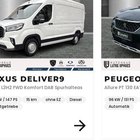
XUS DELIVER9
PEUGEO
 L3H2 FWD Komfort DAB Spurhalteas
Allure PT 130 E
W / 147 PS
15 km
ohne EZ
Diesel
96 kW / 131 PS
tgetriebe
Automatik