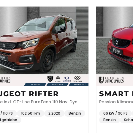
UGEOT RIFTER
SMART
re inkl. GT-Line PureTech 110 Navi Dyn.
Passion Klimaa
licht Klimaautom DAB SHZ
/ 110 PS
102.501 km
2.2020
Benzin
66 kW / 90 PS
tgetriebe
Benzin
Scha