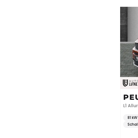
PE
L1 Allu
Kurven
81 kW 
Schal