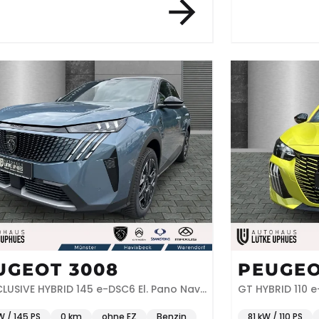
UGEOT 3008
PEUGEO
LUSIVE HYBRID 145 e-DSC6 El. Pano Navi
GT HYBRID 110 
W / 145 PS
0 km
ohne EZ
Benzin
81 kW / 110 PS