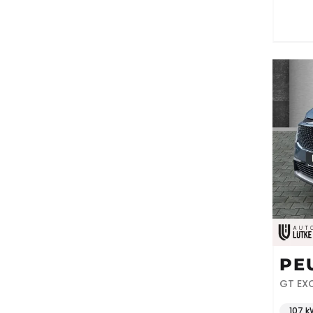
PE
GT EXC
SHZ
107 k