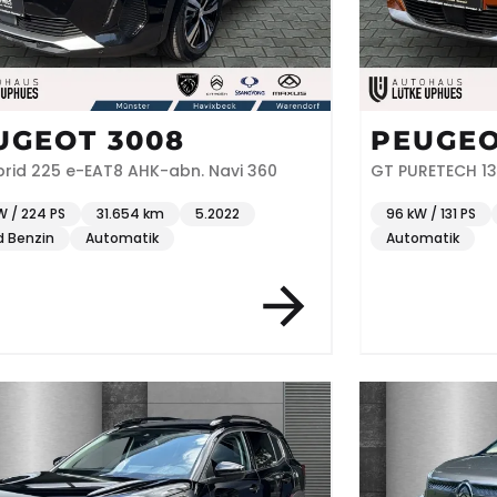
UGEOT 3008
PEUGEO
GT Hybrid 225 e-EAT8 AHK-abn. Navi 360
GT PURETECH 13
W / 224 PS
31.654 km
5.2022
96 kW / 131 PS
d Benzin
Automatik
Automatik