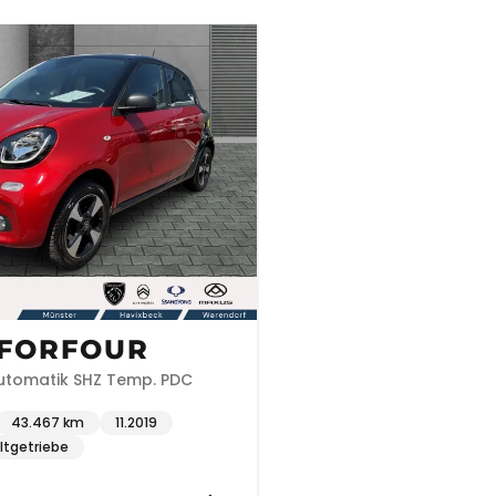
 FORFOUR
utomatik SHZ Temp. PDC
43.467 km
11.2019
ltgetriebe