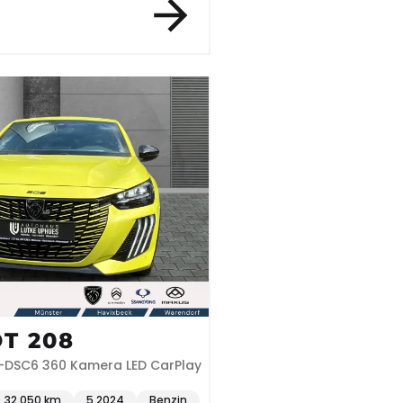
T 208
e-DSC6 360 Kamera LED CarPlay
32.050 km
5.2024
Benzin