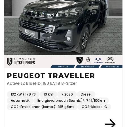
PEUGEOT TRAVELLER
Active L2 BlueHDi 180 EAT8 8-Sitzer
132 kW / 179 PS
10 km
7.2026
Diesel
Automatik
Energieverbrauch (komb.)*: 7.1 l/100km
CO2-Emissionen (komb.)¹: 185 g/km
CO2-Klasse: G