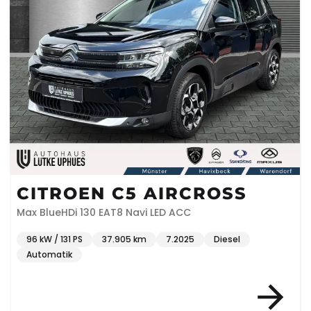
CITROEN C5 AIRCROSS
Max BlueHDi 130 EAT8 Navi LED ACC
96 kW / 131 PS
37.905 km
7.2025
Diesel
Automatik