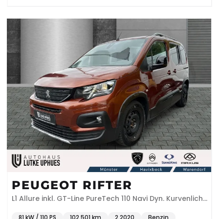
PEUGEOT RIFTER
L1 Allure inkl. GT-Line PureTech 110 Navi Dyn. Kurvenlicht
Klimaautom DAB SHZ
81 kW / 110 PS
102.501 km
2.2020
Benzin