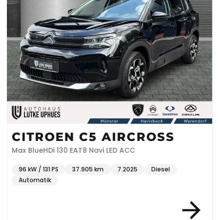
CITROEN C5 AIRCROSS
Max BlueHDi 130 EAT8 Navi LED ACC
96 kW / 131 PS
37.905 km
7.2025
Diesel
Automatik