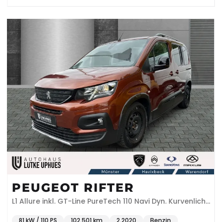
PEUGEOT RIFTER
L1 Allure inkl. GT-Line PureTech 110 Navi Dyn. Kurvenlicht
Klimaautom DAB SHZ
81 kW / 110 PS
102.501 km
2.2020
Benzin