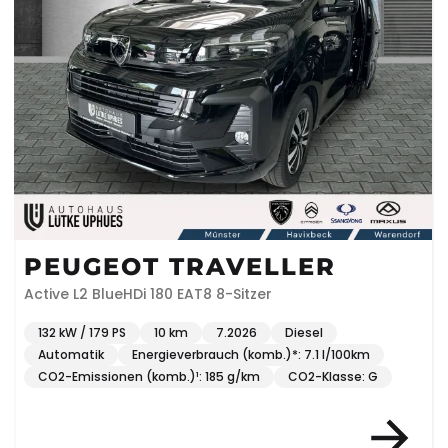
PEUGEOT TRAVELLER
Active L2 BlueHDi 180 EAT8 8-Sitzer
132 kW / 179 PS
10 km
7.2026
Diesel
Automatik
Energieverbrauch (komb.)*: 7.1 l/100km
CO2-Emissionen (komb.)¹: 185 g/km
CO2-Klasse: G