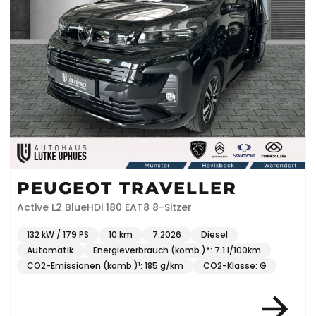
PEUGEOT TRAVELLER
Active L2 BlueHDi 180 EAT8 8-Sitzer
132 kW / 179 PS
10 km
7.2026
Diesel
Automatik
Energieverbrauch (komb.)*: 7.1 l/100km
CO2-Emissionen (komb.)¹: 185 g/km
CO2-Klasse: G