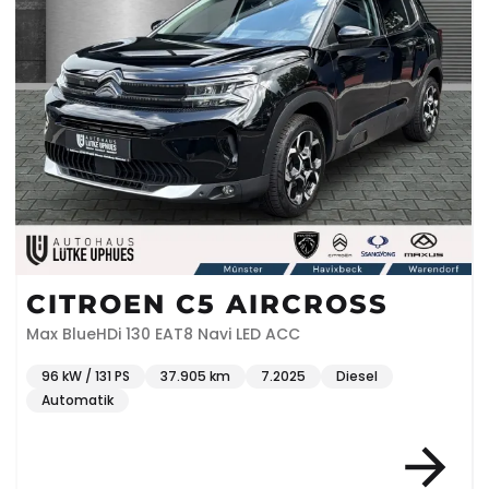
CITROEN C5 AIRCROSS
Max BlueHDi 130 EAT8 Navi LED ACC
96 kW / 131 PS
37.905 km
7.2025
Diesel
Automatik