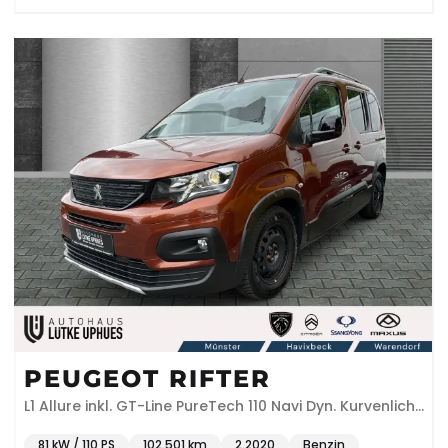
PEUGEOT RIFTER
L1 Allure inkl. GT-Line PureTech 110 Navi Dyn. Kurvenlicht
Klimaautom DAB SHZ
81 kW / 110 PS
102.501 km
2.2020
Benzin