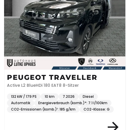
PEUGEOT TRAVELLER
Active L2 BlueHDi 180 EAT8 8-Sitzer
132 kW / 179 PS
10 km
7.2026
Diesel
Automatik
Energieverbrauch (komb.)*: 7.1 l/100km
CO2-Emissionen (komb.)¹: 185 g/km
CO2-Klasse: G