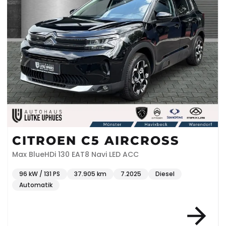
CITROEN C5 AIRCROSS
Max BlueHDi 130 EAT8 Navi LED ACC
96 kW / 131 PS
37.905 km
7.2025
Diesel
Automatik