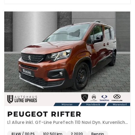
PEUGEOT RIFTER
L1 Allure inkl. GT-Line PureTech 110 Navi Dyn. Kurvenlicht
Klimaautom DAB SHZ
81 kW / 110 PS
102.501 km
2.2020
Benzin